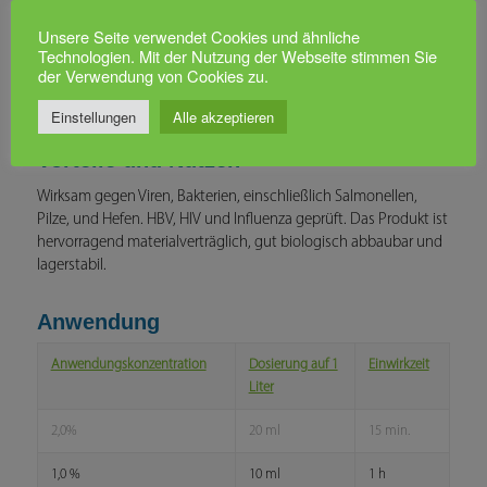
Unsere Seite verwendet Cookies und ähnliche
Technologien. Mit der Nutzung der Webseite stimmen Sie
der Verwendung von Cookies zu.
Einstellungen
Alle akzeptieren
Vorteile und Nutzen
Wirksam gegen Viren, Bakterien, einschließlich Salmonellen,
Pilze, und Hefen. HBV, HIV und Influenza geprüft. Das Produkt ist
hervorragend materialverträglich, gut biologisch abbaubar und
lagerstabil.
Anwendung
Anwendungskonzentration
Dosierung auf 1
Einwirkzeit
Liter
2,0%
20 ml
15 min.
1,0 %
10 ml
1 h