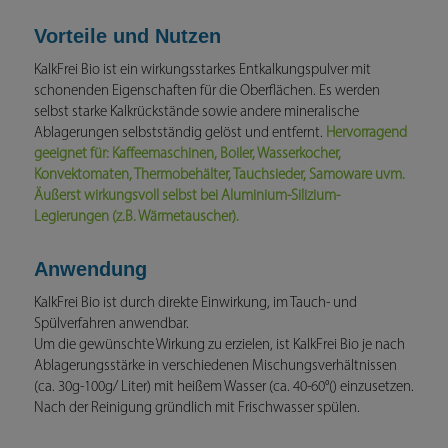
Vorteile und Nutzen
KalkFrei Bio ist ein wirkungsstarkes Entkalkungspulver mit
schonenden Eigenschaften für die Oberflächen. Es werden
selbst starke Kalkrückstände sowie andere mineralische
Ablagerungen selbstständig gelöst und entfernt.
Hervorragend
geeignet für: Kaffeemaschinen, Boiler, Wasserkocher,
Konvektomaten, Thermobehälter, Tauchsieder, Samoware uvm.
Äußerst wirkungsvoll selbst bei Aluminium-Silizium-
Legierungen (z.B. Wärmetauscher).
Anwendung
KalkFrei Bio ist durch direkte Einwirkung, im Tauch- und
Spülverfahren anwendbar.
Um die gewünschte Wirkung zu erzielen, ist KalkFrei Bio je nach
Ablagerungsstärke in verschiedenen Mischungsverhältnissen
(ca. 30g-100g/ Liter) mit heißem Wasser (ca. 40-60°() einzusetzen.
Nach der Reinigung gründlich mit Frischwasser spülen.